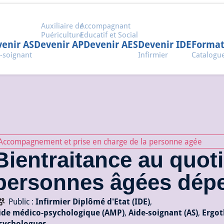
Auxiliaire de
Accompagnant
Puériculture
Educatif et Social
enir AS
Devenir AP
Devenir AES
Devenir IDE
Format
-soignant
Infirmier
Catalogu
Accompagnement et prise en charge de la personne agée
Bientraitance au quot
personnes âgées dép
Public :
Infirmier Diplômé d'Etat (IDE)
,
ide médico-psychologique (AMP)
,
Aide-soignant (AS)
,
Ergot
sychologues