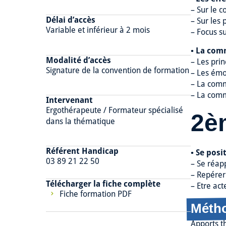
– Sur le c
Délai d’accès
– Sur les 
Variable et inférieur à 2 mois
– Focus s
• La com
Modalité d’accès
– Les pri
Signature de la convention de formation
– Les émo
– La comm
– La comm
Intervenant
Ergothérapeute / Formateur spécialisé
2è
dans la thématique
Référent Handicap
• Se pos
03 89 21 22 50
– Se réap
– Repérer
Télécharger la fiche complète
– Etre ac
Fiche formation PDF
Méth
Apports th