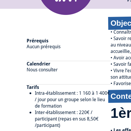
Objec
• Connaît
• Savoir r
Prérequis
au niveau 
Aucun prérequis
accueilli
• Avoir a
Calendrier
• Savoir f
Nous consulter
• Vivre l’
son attitu
• Favoris
Tarifs
Intra-établissement : 1 160 à 1 400€
Cont
/ jour pour un groupe selon le lieu
de formation
1è
Inter-établissement : 220€ /
participant (repas en sus 8,50€
/participant)
• Les eff