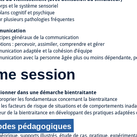
orps et le système sensoriel
plans cognitif et psychique
ur plusieurs pathologies fréquentes
munication
ncipes généraux de la communication
tions : percevoir, assimiler, comprendre et gérer
unication adaptée et la cohésion d’équipe
unication avec la personne âgée plus ou moins dépendante, po
me session
itionner dans une démarche bientraitante
proprier les fondamentaux concernant la bientraitance
 les facteurs de risque de situations et de comportements inad
teur de la bientraitance en développant des pratiques adaptées 
odes pédagogiques
éorique, supports illustrés, étude de cas, pratique, expérimenta