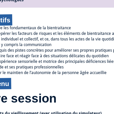
tifs
re les fondamentaux de la bientraitance
epérer les facteurs de risques et les éléments de bientraitance a
individuel et collectif, et ce, dans tous les actes de la vie quot
e, y compris la communication
cquis des pistes concrètes pour améliorer ses propres pratiques 
aire face et réagir face à des situations délicates du quotidien
expérience sensorielle et motrice des principales déficiences lié
de et ses pratiques professionnelles
er le maintien de l’autonomie de la personne âgée accueillie
enu
re session
ets du vieillissement (avec utilisation du simulateur)