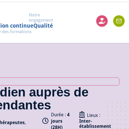
Notre
engagement
ion continue
Qualité
e des formations
idien auprès de
endantes
Durée :
4
Lieux :
jours
Inter-
hérapeutes
,
établissement
(28H)