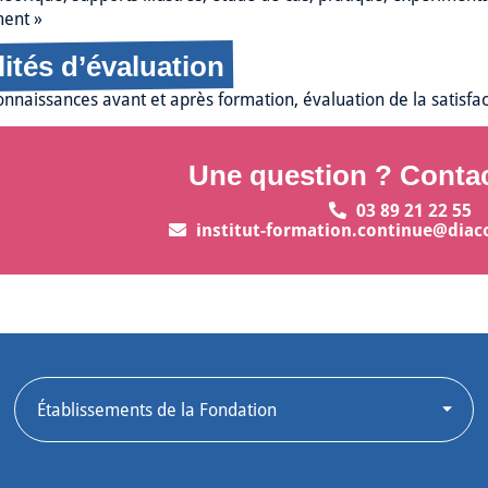
ment »
ités d’évaluation
nnaissances avant et après formation, évaluation de la satisfact
Une question ? Conta
03 89 21 22 55
institut-formation.continue@diac