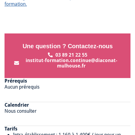
formation.
Une question ? Contactez-nous
03 89 21 22 55
institut-formation.continue@diaconat-
mulhouse.fr
Prérequis
Aucun prérequis
Calendrier
Nous consulter
Tarifs
Intra-établissement : 1 160 à 1 400€ / jour pour un