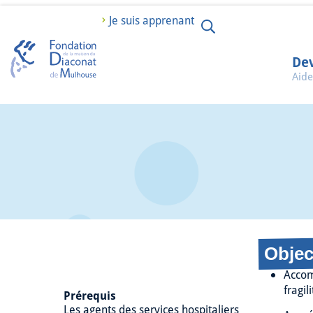
Je suis apprenant
Dev
Aide
Objec
Accomp
fragil
Prérequis
Les agents des services hospitaliers