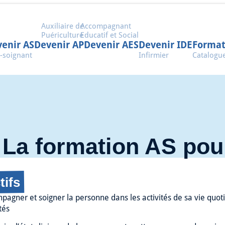
Auxiliaire de
Accompagnant
Puériculture
Educatif et Social
enir AS
Devenir AP
Devenir AES
Devenir IDE
Format
-soignant
Infirmier
Catalogu
La formation AS pou
tifs
agner et soigner la personne dans les activités de sa vie quoti
ités