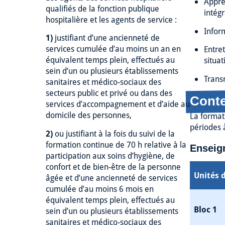
Appréc
qualifiés de la fonction publique
intégr
hospitalière et les agents de service :
Infor
1)
justifiant d’une ancienneté de
services cumulée d’au moins un an en
Entret
équivalent temps plein, effectués au
situat
sein d’un ou plusieurs établissements
Trans
sanitaires et médico-sociaux des
secteurs public et privé ou dans des
Conte
services d’accompagnement et d’aide au
domicile des personnes,
La format
périodes à
2)
ou justifiant à la fois du suivi de la
formation continue de 70 h relative à la
Enseign
participation aux soins d’hygiène, de
confort et de bien-être de la personne
Unités 
âgée et d’une ancienneté de services
cumulée d’au moins 6 mois en
équivalent temps plein, effectués au
Bloc 1
sein d’un ou plusieurs établissements
sanitaires et médico-sociaux des