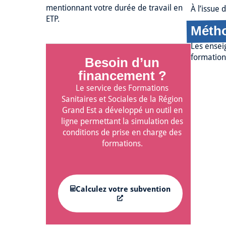
mentionnant votre durée de travail en
À l’issue 
ETP.
Métho
Les ensei
formation 
Besoin d’un
financement ?
Le service des Formations
Sanitaires et Sociales de la Région
Grand Est a développé un outil en
ligne permettant la simulation des
conditions de prise en charge des
formations.
Calculez votre subvention